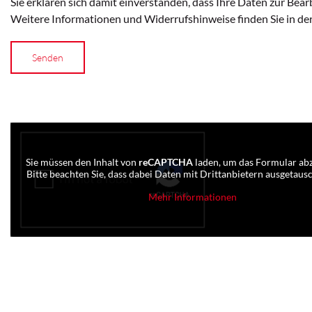
Sie erklären sich damit einverstanden, dass Ihre Daten zur Bea
Bitte lassen Sie dieses Feld leer.
Weitere Informationen und Widerrufshinweise finden Sie in de
Sie müssen den Inhalt von
reCAPTCHA
laden, um das Formular ab
Bitte beachten Sie, dass dabei Daten mit Drittanbietern ausgetaus
Mehr Informationen