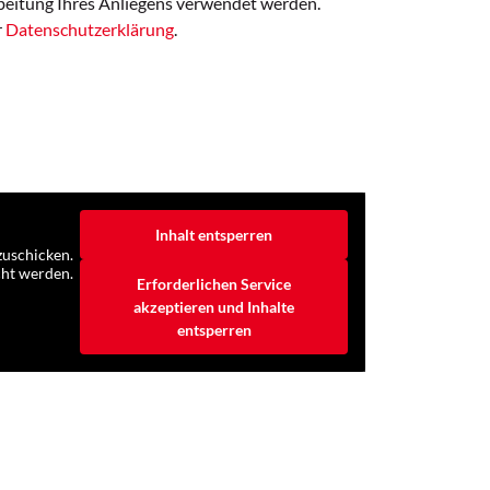
rbeitung Ihres Anliegens verwendet werden.
r
Datenschutzerklärung
.
Inhalt entsperren
zuschicken.
cht werden.
Erforderlichen Service
akzeptieren und Inhalte
entsperren