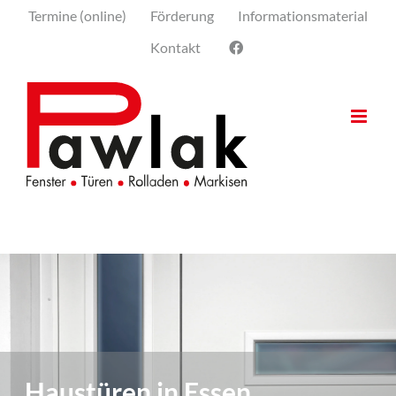
Skip
Termine (online)
Förderung
Informationsmaterial
to
Kontakt
content
Haustüren in Essen