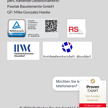
pers. haftende Gesellschafterin:
Pawlak Bauelemente GmbH
GF: Mike Gonzalez Hanke
.
Kundenbewertungen und Erfahrungen zu
Pawlak24.de
SEHR GUT
100%
Empfehlungen auf
ProvenExpert.com
4,72 / 5,00
Möchten Sie lieber kurz
5
telefonieren?
35
Bewertungen auf
Bewertungen von 3
Von Kunden
ProvenExpert.com
anderen Quellen
bewertet
40 Bewertungen
©
2026 Rollladen Pawlak GmbH & Co. KG
Blick aufs ProvenExpert-Profil werfen